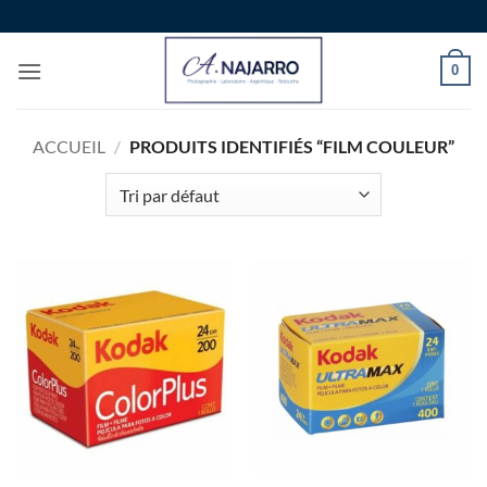
Passer
au
contenu
0
ACCUEIL
/
PRODUITS IDENTIFIÉS “FILM COULEUR”