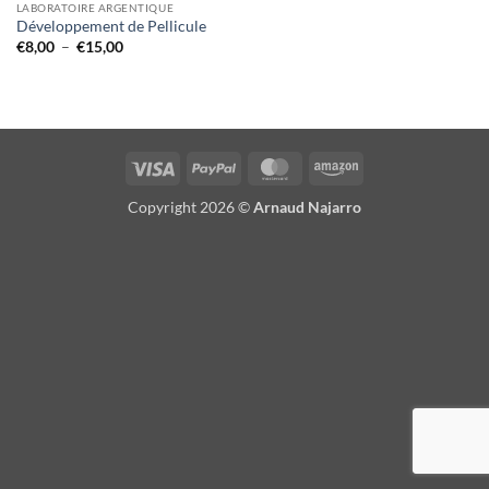
LABORATOIRE ARGENTIQUE
Développement de Pellicule
Plage
€
8,00
–
€
15,00
de
prix :
€8,00
à
€15,00
Visa
PayPal
MasterCard
Amazon
Copyright 2026 ©
Arnaud Najarro