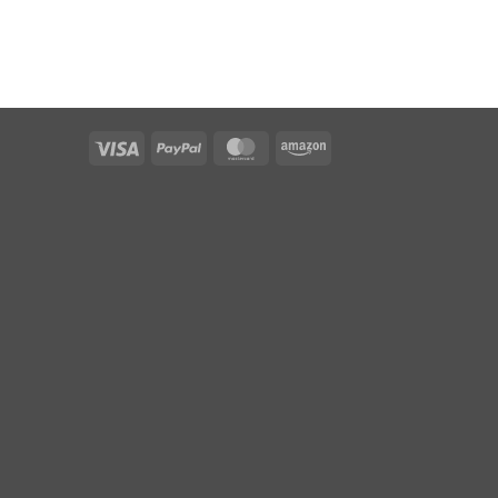
Visa
PayPal
MasterCard
Amazon