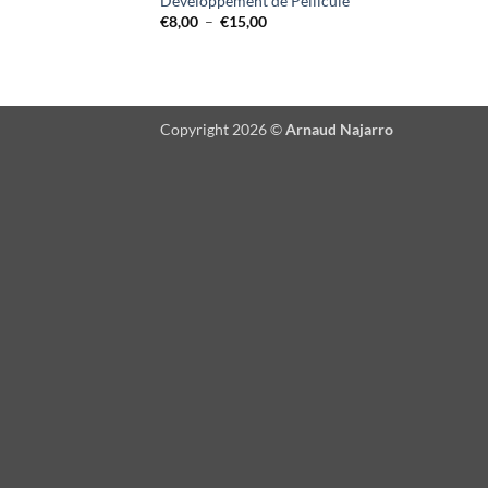
Développement de Pellicule
Plage
€
8,00
–
€
15,00
de
prix :
€8,00
à
€15,00
Copyright 2026 ©
Arnaud Najarro