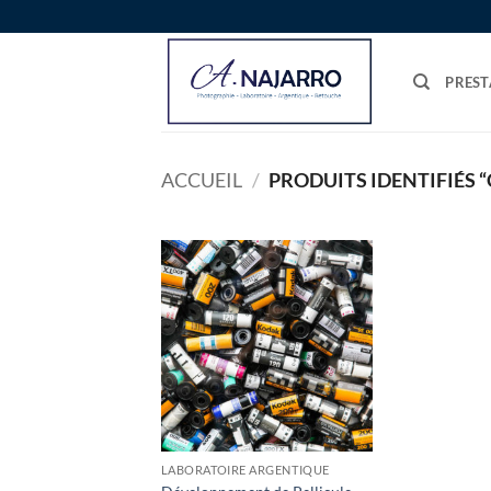
Passer
au
contenu
PREST
ACCUEIL
/
PRODUITS IDENTIFIÉS “
LABORATOIRE ARGENTIQUE